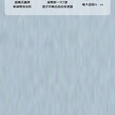
超高压直喷
蓝鲸新一代7速
最大扭矩N·m
新蓝鲸发动机
湿式双离合自动变速器